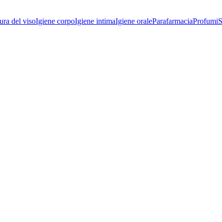
ura del viso
Igiene corpo
Igiene intima
Igiene orale
Parafarmacia
Profumi
S