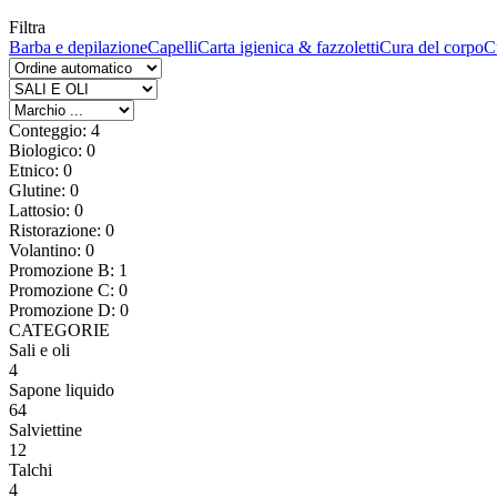
Filtra
Barba e depilazione
Capelli
Carta igienica & fazzoletti
Cura del corpo
C
Conteggio: 4
Biologico: 0
Etnico: 0
Glutine: 0
Lattosio: 0
Ristorazione: 0
Volantino: 0
Promozione B: 1
Promozione C: 0
Promozione D: 0
CATEGORIE
Sali e oli
4
Sapone liquido
64
Salviettine
12
Talchi
4