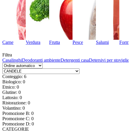
Carne
Verdura
Frutta
Pesce
Salumi
Forma
Filtra
to
Casalinghi
Deodoranti ambiente
Detergenti casa
Detersivi per stoviglie
Conteggio: 6
Biologico: 0
Etnico: 0
Glutine: 0
Lattosio: 0
Ristorazione: 0
Volantino: 0
Promozione B: 0
Promozione C: 0
Promozione D: 0
CATEGORIE