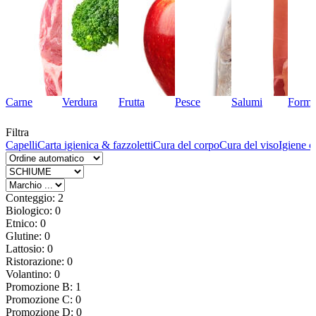
Carne
Verdura
Frutta
Pesce
Salumi
Forma
Filtra
ne
Capelli
Carta igienica & fazzoletti
Cura del corpo
Cura del viso
Igiene c
Conteggio: 2
Biologico: 0
Etnico: 0
Glutine: 0
Lattosio: 0
Ristorazione: 0
Volantino: 0
Promozione B: 1
Promozione C: 0
Promozione D: 0