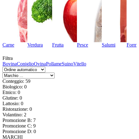
Carne
Verdura
Frutta
Pesce
Salumi
Forma
Filtra
Bovina
Coniglio
Ovina
Pollame
Suino
Vitello
Conteggio: 59
Biologico: 0
Etnico: 0
Glutine: 0
Lattosio: 0
Ristorazione: 0
Volantino: 2
Promozione B: 7
Promozione C: 9
Promozione D: 0
MARCHI