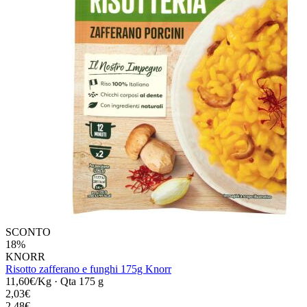
SCONTO
18%
KNORR
Risotto zafferano e funghi 175g Knorr
11,60€/Kg
·
Qta 175 g
2,03€
2,48€