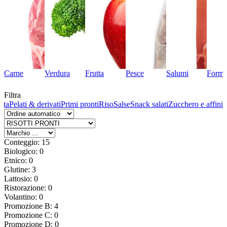
Carne
Verdura
Frutta
Pesce
Salumi
Forma
Filtra
sta
Pelati & derivati
Primi pronti
Riso
Salse
Snack salati
Zucchero e affini
Conteggio: 15
Biologico: 0
Etnico: 0
Glutine: 3
Lattosio: 0
Ristorazione: 0
Volantino: 0
Promozione B: 4
Promozione C: 0
Promozione D: 0