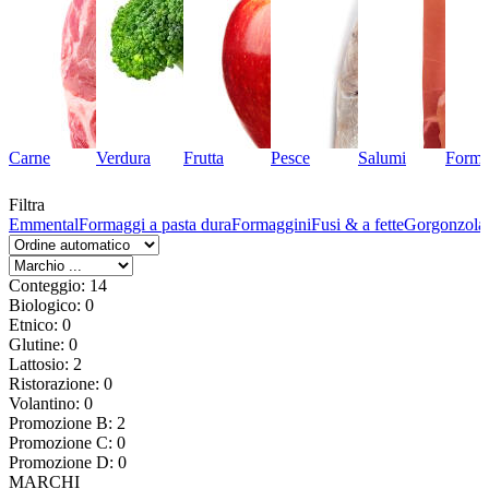
Carne
Verdura
Frutta
Pesce
Salumi
Forma
Filtra
ze
Emmental
Formaggi a pasta dura
Formaggini
Fusi & a fette
Gorgonzola
Conteggio: 14
Biologico: 0
Etnico: 0
Glutine: 0
Lattosio: 2
Ristorazione: 0
Volantino: 0
Promozione B: 2
Promozione C: 0
Promozione D: 0
MARCHI