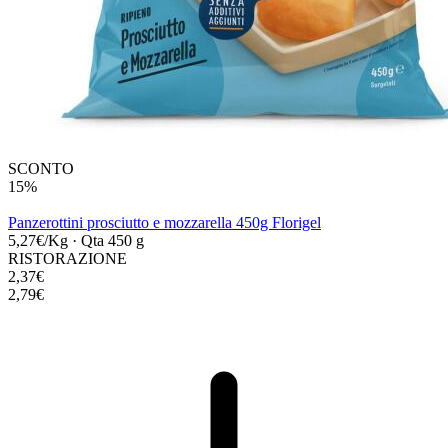
SCONTO
15%
Panzerottini prosciutto e mozzarella 450g Florigel
5,27€/Kg
·
Qta 450 g
RISTORAZIONE
2,37€
2,79€