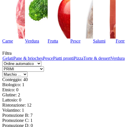
Carne
Verdura
Frutta
Pesce
Salumi
Forma
Filtra
ta
Gelati
Pane & brioches
Pesce
Piatti pronti
Pizza
Torte & dessert
Verdura
Conteggio: 40
Biologico: 1
Etnico: 0
Glutine: 2
Lattosio: 0
Ristorazione: 12
Volantino: 1
Promozione B: 7
Promozione C: 1
Promozione D: 0