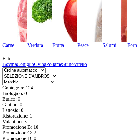
Carne
Verdura
Frutta
Pesce
Salumi
Forma
Filtra
Bovina
Coniglio
Ovina
Pollame
Suino
Vitello
Conteggio: 124
Biologico: 0
Etnico: 0
Glutine: 0
Lattosio: 0
Ristorazione: 1
Volantino: 3
Promozione B: 18
Promozione C: 2
Promozione D: 0