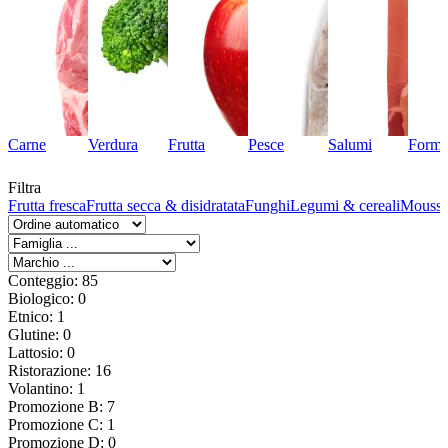
Carne
Verdura
Frutta
Pesce
Salumi
Forma
Filtra
Frutta fresca
Frutta secca & disidratata
Funghi
Legumi & cereali
Mousse 
Conteggio: 85
Biologico: 0
Etnico: 1
Glutine: 0
Lattosio: 0
Ristorazione: 16
Volantino: 1
Promozione B: 7
Promozione C: 1
Promozione D: 0