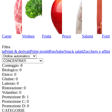
Carne
Verdura
Frutta
Pesce
Salumi
Forma
Filtra
sta
Pelati & derivati
Primi pronti
Riso
Salse
Snack salati
Zucchero e affini
Conteggio: 8
Biologico: 0
Etnico: 0
Glutine: 0
Lattosio: 0
Ristorazione: 0
Volantino: 0
Promozione B: 1
Promozione C: 0
Promozione D: 0
CATEGORIE