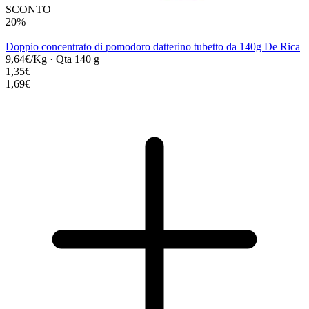
SCONTO
20%
Doppio concentrato di pomodoro datterino tubetto da 140g De Rica
9,64€/Kg
·
Qta 140 g
1,35€
1,69€