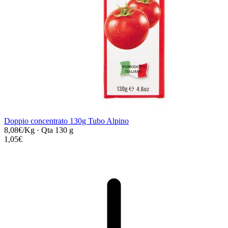
Doppio concentrato 130g Tubo Alpino
8,08€/Kg
·
Qta 130 g
1,05€