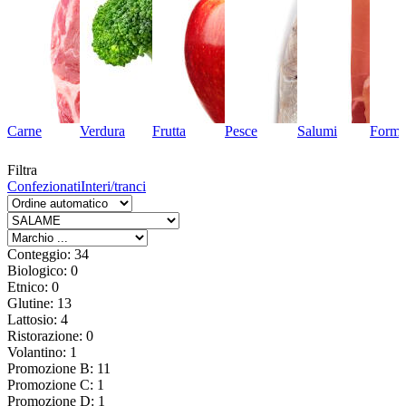
Carne
Verdura
Frutta
Pesce
Salumi
Forma
Filtra
Confezionati
Interi/tranci
Conteggio: 34
Biologico: 0
Etnico: 0
Glutine: 13
Lattosio: 4
Ristorazione: 0
Volantino: 1
Promozione B: 11
Promozione C: 1
Promozione D: 1