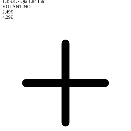
1,35€/L
·
Qta 1.84 Litri
VOLANTINO
2,49€
4,29€