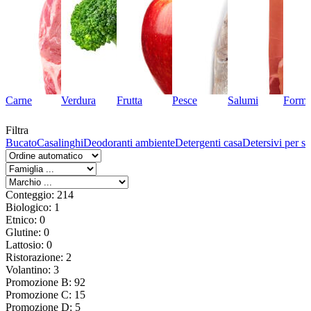
Carne
Verdura
Frutta
Pesce
Salumi
Forma
Filtra
na
Bucato
Casalinghi
Deodoranti ambiente
Detergenti casa
Detersivi per st
Conteggio: 214
Biologico: 1
Etnico: 0
Glutine: 0
Lattosio: 0
Ristorazione: 2
Volantino: 3
Promozione B: 92
Promozione C: 15
Promozione D: 5