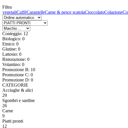
Filtra
 vegetali
Caffè
Caramelle
Carne & pesce scatola
Cioccolato
Colazione
Co
Conteggio: 12
Biologico: 0
Etnico: 0
Glutine: 0
Lattosio: 0
Ristorazione: 0
Volantino: 0
Promozione B: 10
Promozione C: 0
Promozione D: 0
CATEGORIE
Acciughe & alici
29
Sgombri e sardine
26
Carne
9
Piatti pronti
12