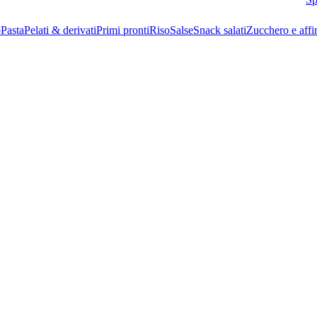
o
Pasta
Pelati & derivati
Primi pronti
Riso
Salse
Snack salati
Zucchero e affi