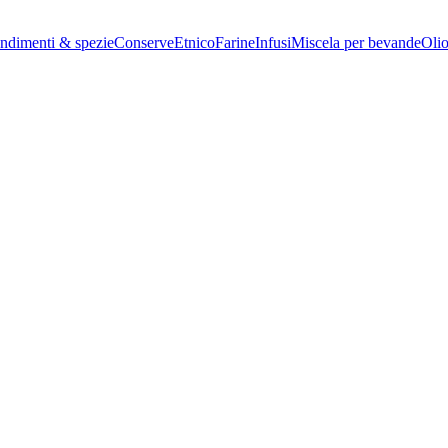
ndimenti & spezie
Conserve
Etnico
Farine
Infusi
Miscela per bevande
Oli