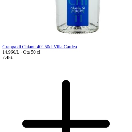
Grappa di Chianti 40° 50cl Villa Cardea
14,96€/L
·
Qta 50 cl
7,48€