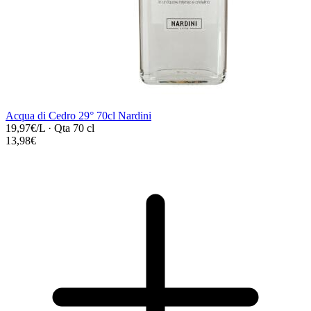
Acqua di Cedro 29° 70cl Nardini
19,97€/L
·
Qta 70 cl
13,98€