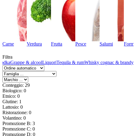
Carne
Verdura
Frutta
Pesce
Salumi
Forma
Filtra
vodka
Grappe & alcool
Liquori
Tequila & rum
Whisky cognac & brandy
Conteggio: 29
Biologico: 0
Etnico: 0
Glutine: 1
Lattosio: 0
Ristorazione: 0
Volantino: 0
Promozione B: 3
Promozione C: 0
Promozione D: 0