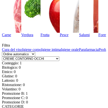
Carne
Verdura
Frutta
Pesce
Salumi
Forma
Filtra
po
Cura del viso
Igiene corpo
Igiene intima
Igiene orale
Parafarmacia
Profu
Conteggio: 1
Biologico: 0
Etnico: 0
Glutine: 0
Lattosio: 0
Ristorazione: 0
Volantino: 0
Promozione B: 1
Promozione C: 0
Promozione D: 0
CATEGORIE