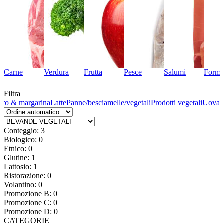
Carne
Verdura
Frutta
Pesce
Salumi
Forma
Filtra
rro & margarina
Latte
Panne/besciamelle/vegetali
Prodotti vegetali
Uova
Conteggio: 3
Biologico: 0
Etnico: 0
Glutine: 1
Lattosio: 1
Ristorazione: 0
Volantino: 0
Promozione B: 0
Promozione C: 0
Promozione D: 0
CATEGORIE