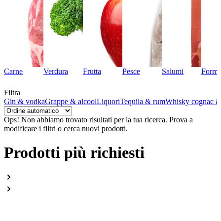
Carne
Verdura
Frutta
Pesce
Salumi
Forma
Filtra
th
Gin & vodka
Grappe & alcool
Liquori
Tequila & rum
Whisky cognac &
Ops! Non abbiamo trovato risultati per la tua ricerca.
Prova a
modificare i filtri o cerca nuovi prodotti.
Prodotti più richiesti