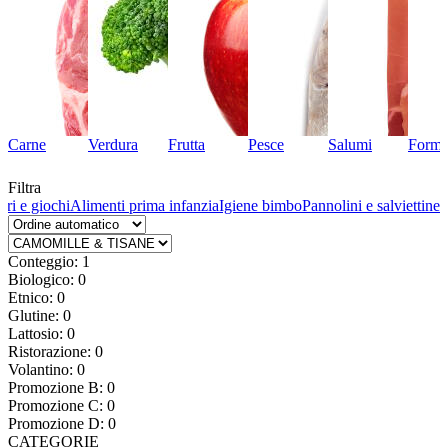
Carne
Verdura
Frutta
Pesce
Salumi
Forma
Filtra
ri e giochi
Alimenti prima infanzia
Igiene bimbo
Pannolini e salviettine
Conteggio: 1
Biologico: 0
Etnico: 0
Glutine: 0
Lattosio: 0
Ristorazione: 0
Volantino: 0
Promozione B: 0
Promozione C: 0
Promozione D: 0
CATEGORIE