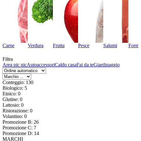
Carne
Verdura
Frutta
Pesce
Salumi
Forma
Filtra
Area pic nic
Autoaccessori
Caldo casa
Fai da te
Giardinaggio
Conteggio: 130
Biologico: 5
Etnico: 0
Glutine: 0
Lattosio: 0
Ristorazione: 0
Volantino: 0
Promozione B: 26
Promozione C: 7
Promozione D: 14
MARCHI