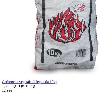
Carbonella vegetale di legna da 10kg
1,30€/Kg
·
Qta 10 Kg
12,99€