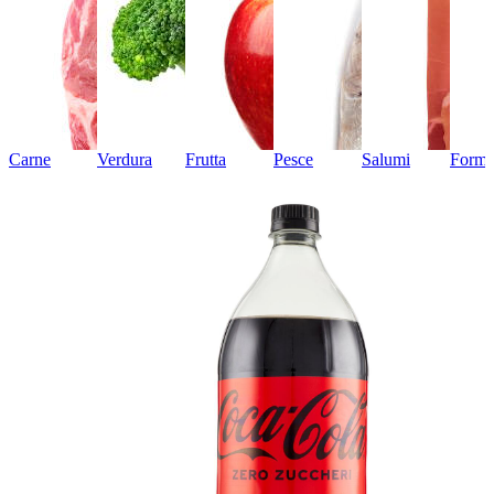
Carne
Verdura
Frutta
Pesce
Salumi
Forma