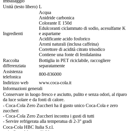
imballaggio
Unità (testo libero)
L
Acqua
Anidride carbonica
Colorante E 150d
Edulcoranti ciclammato di sodio, acesulfame K
Ingredienti
e aspartame
Acidificante acido fosforico
Aromi naturali (inclusa caffeina)
Correttore di acidità citrato trisodico
Contiene una fonte di fenilalanina
Raccolta
Bottiglia in PET riciclabile, raccogliere
differenziata
separatamente
Assistenza
800-836000
telefonica
Indirizzo web
www.coca-cola.it
Informazioni generali
Conservare in luogo fresco e asciutto, pulito e senza odori, al riparo
da luce solare e da fonti di calore.
- Coca-Cola Zero Zuccheri ha il gusto unico Coca-Cola e zero
zuccheri
- Coca-Cola Zero Zuccheri incontra i gusti di tutti
- Servire refrigerata alla temperatua di 2-3° gradi
Coca-Cola HBC Italia S.r.l.