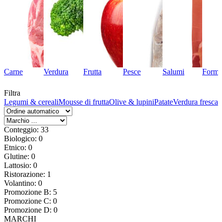
Carne
Verdura
Frutta
Pesce
Salumi
Forma
Filtra
hi
Legumi & cereali
Mousse di frutta
Olive & lupini
Patate
Verdura fresca
Conteggio: 33
Biologico: 0
Etnico: 0
Glutine: 0
Lattosio: 0
Ristorazione: 1
Volantino: 0
Promozione B: 5
Promozione C: 0
Promozione D: 0
MARCHI