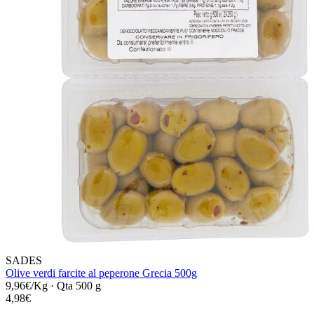
SADES
Olive verdi farcite al peperone Grecia 500g
9,96€/Kg
·
Qta 500 g
4,98€