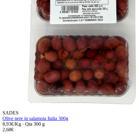
SADES
Olive nere in salamoia Italia 300g
8,93€/Kg
·
Qta 300 g
2,68€