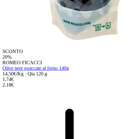
SCONTO
20%
ROMEO FICACCI
Olive nere essiccate al forno 140g
14,50€/Kg
·
Qta 120 g
1,74€
2,18€