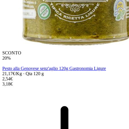
SCONTO
20%
Pesto alla Genovese senz'aglio 120g Gastronomia Ligure
21,17€/Kg
·
Qta 120 g
2,54€
3,18€