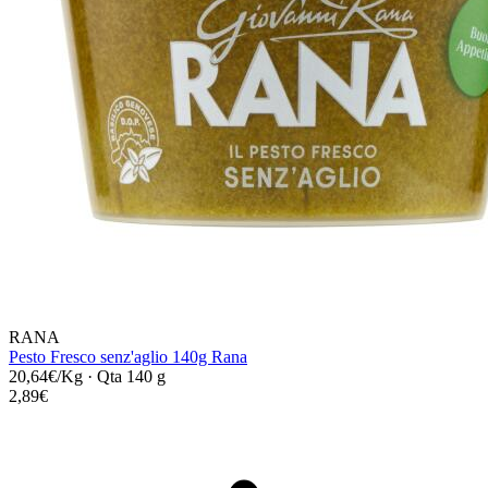
RANA
Pesto Fresco senz'aglio 140g Rana
20,64€/Kg
·
Qta 140 g
2,89€