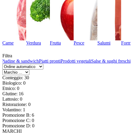
Carne
Verdura
Frutta
Pesce
Salumi
Forma
Filtra
a
Piadine & sandwich
Piatti pronti
Prodotti vegetali
Salse & sughi freschi
Conteggio: 30
Biologico: 0
Etnico: 0
Glutine: 16
Lattosio: 0
Ristorazione: 0
Volantino: 1
Promozione B: 6
Promozione C: 0
Promozione D: 0
MARCHI