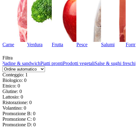
Carne
Verdura
Frutta
Pesce
Salumi
Forma
Filtra
a
Piadine & sandwich
Piatti pronti
Prodotti vegetali
Salse & sughi freschi
Conteggio: 1
Biologico: 0
Etnico: 0
Glutine: 0
Lattosio: 0
Ristorazione: 0
Volantino: 0
Promozione B: 0
Promozione C: 0
Promozione D: 0