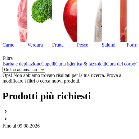
Carne
Verdura
Frutta
Pesce
Salumi
Forma
Filtra
Barba e depilazione
Capelli
Carta igienica & fazzoletti
Cura del corpo
C
Ops! Non abbiamo trovato risultati per la tua ricerca.
Prova a
modificare i filtri o cerca nuovi prodotti.
Prodotti più richiesti
Fino al 09.08.2026