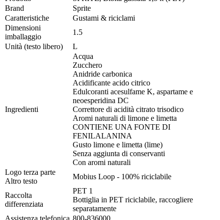
Brand
Sprite
Caratteristiche
Gustami & riciclami
Dimensioni
1.5
imballaggio
Unità (testo libero)
L
Acqua
Zucchero
Anidride carbonica
Acidificante acido citrico
Edulcoranti acesulfame K, aspartame e
neoesperidina DC
Ingredienti
Correttore di acidità citrato trisodico
Aromi naturali di limone e limetta
CONTIENE UNA FONTE DI
FENILALANINA
Gusto limone e limetta (lime)
Senza aggiunta di conservanti
Con aromi naturali
Logo terza parte
Mobius Loop - 100% riciclabile
Altro testo
PET 1
Raccolta
Bottiglia in PET riciclabile, raccogliere
differenziata
separatamente
Assistenza telefonica
800-836000