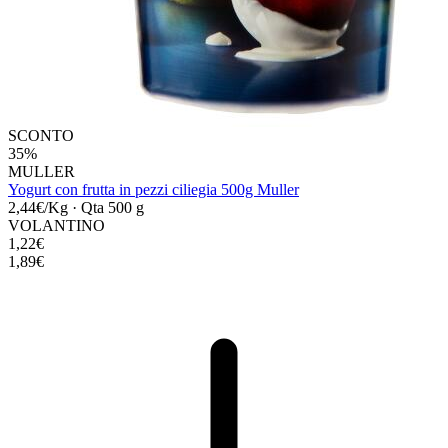
SCONTO
35%
MULLER
Yogurt con frutta in pezzi ciliegia 500g Muller
2,44€/Kg
·
Qta 500 g
VOLANTINO
1,22€
1,89€