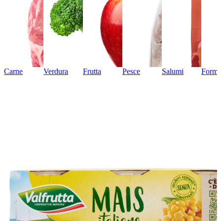
Carne
Verdura
Frutta
Pesce
Salumi
Forma