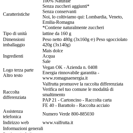
100% Naturale
Senza zuccheri aggiunti*
Senza conservanti
Caratteristiche
Noi, lo coltiviamo qui: Lombardia, Veneto,
Emilia-Romagna
*Contiene naturalmente zuccheri
Tipo di unità
lattine da 160 g
Dimensioni
Peso netto 480g (3x160g ℮) Peso sgocciolato
imballaggio
420g (3x140g)
Mais dolce
Ingredienti
Acqua
Sale
Vegan OK - Azienda n. 0408
Logo terza parte
Energia rinnovabile garantita -
Altro testo
www.romagnaenergia.it
Valfrutta promuove la raccolta differenziata
Verifica nel tuo comune le modalità di
Raccolta
smaltimento
differenziata
PAP 21 - Cartoncino - Raccolta carta
FE 40 - Barattolo - Raccolta acciaio
Assistenza
Numero Verde 800-885030
telefonica
Indirizzo web
www.valfrutta.it
Informazioni generali