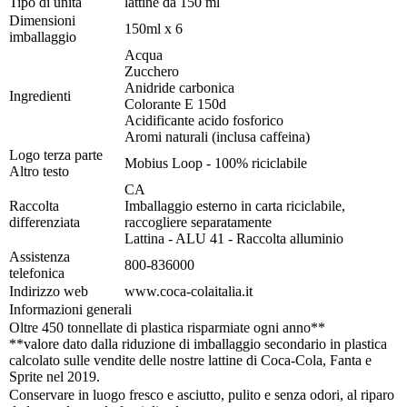
Tipo di unità
lattine da 150 ml
Dimensioni
150ml x 6
imballaggio
Acqua
Zucchero
Anidride carbonica
Ingredienti
Colorante E 150d
Acidificante acido fosforico
Aromi naturali (inclusa caffeina)
Logo terza parte
Mobius Loop - 100% riciclabile
Altro testo
CA
Raccolta
Imballaggio esterno in carta riciclabile,
differenziata
raccogliere separatamente
Lattina - ALU 41 - Raccolta alluminio
Assistenza
800-836000
telefonica
Indirizzo web
www.coca-colaitalia.it
Informazioni generali
Oltre 450 tonnellate di plastica risparmiate ogni anno**
**valore dato dalla riduzione di imballaggio secondario in plastica
calcolato sulle vendite delle nostre lattine di Coca-Cola, Fanta e
Sprite nel 2019.
Conservare in luogo fresco e asciutto, pulito e senza odori, al riparo