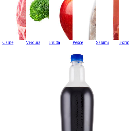
Carne
Verdura
Frutta
Pesce
Salumi
Forma