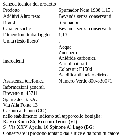
Scheda tecnica del prodotto
Prodotto
Spumador Nera 1938 1,15 l
Additivi Altro testo
Bevanda senza conservanti
Brand
Spumador
Caratteristiche
Bevanda senza conservanti
Dimensioni imballaggio
1,15
Unità (testo libero)
l
Acqua
Zucchero
Anidride carbonica
Ingredienti
Aromi naturali
Coloranti: E150d
Acidificanti: acido citrico
Assistenza telefonica
Numero Verde 800-830071
Informazioni generali
Brevetto n. 45711
Spumador S.p.A.
Via Alla Fonte 13
Caslino al Piano (CO)
nello stabilimento indicato sul tappo/collo bottiglia:
R- Via Roma 86, Recoaro Terme (VI)
S- Via XXV Aprile, 10 Spinone Al Lago (BG)
Conservare il prodotto lontano dalla luce e da fonti di calore.