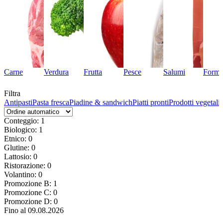
Carne
Verdura
Frutta
Pesce
Salumi
Forma
Filtra
Antipasti
Pasta fresca
Piadine & sandwich
Piatti pronti
Prodotti vegetali
Conteggio: 1
Biologico: 1
Etnico: 0
Glutine: 0
Lattosio: 0
Ristorazione: 0
Volantino: 0
Promozione B: 1
Promozione C: 0
Promozione D: 0
Fino al 09.08.2026