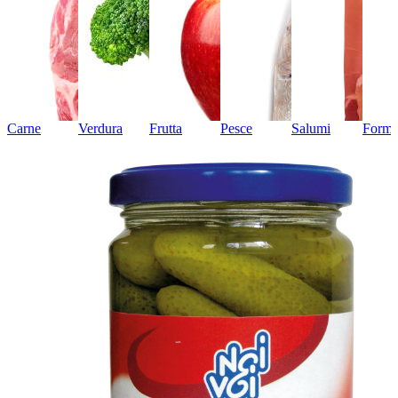
Carne
Verdura
Frutta
Pesce
Salumi
Forma