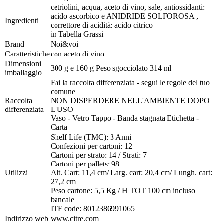
cetriolini, acqua, aceto di vino, sale, antiossidanti:
acido ascorbico e ANIDRIDE SOLFOROSA ,
Ingredienti
correttore di acidità: acido citrico
in Tabella Grassi
Brand
Noi&voi
Caratteristiche
con aceto di vino
Dimensioni
300 g e 160 g Peso sgocciolato 314 ml
imballaggio
Fai la raccolta differenziata - segui le regole del tuo
comune
Raccolta
NON DISPERDERE NELL'AMBIENTE DOPO
differenziata
L'USO
Vaso - Vetro Tappo - Banda stagnata Etichetta -
Carta
Shelf Life (TMC): 3 Anni
Confezioni per cartoni: 12
Cartoni per strato: 14 / Strati: 7
Cartoni per pallets: 98
Utilizzi
Alt. Cart: 11,4 cm/ Larg. cart: 20,4 cm/ Lungh. cart:
27,2 cm
Peso cartone: 5,5 Kg / H TOT 100 cm incluso
bancale
ITF code: 8012386991065
Indirizzo web
www.citre.com