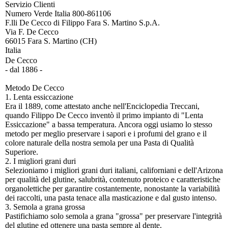
Servizio Clienti
Numero Verde Italia 800-861106
F.lli De Cecco di Filippo Fara S. Martino S.p.A.
Via F. De Cecco
66015 Fara S. Martino (CH)
Italia
De Cecco
- dal 1886 -
Metodo De Cecco
1. Lenta essiccazione
Era il 1889, come attestato anche nell'Enciclopedia Treccani,
quando Filippo De Cecco inventò il primo impianto di "Lenta
Essiccazione" a bassa temperatura. Ancora oggi usiamo lo stesso
metodo per meglio preservare i sapori e i profumi del grano e il
colore naturale della nostra semola per una Pasta di Qualità
Superiore.
2. I migliori grani duri
Selezioniamo i migliori grani duri italiani, californiani e dell'Arizona
per qualità del glutine, salubrità, contenuto proteico e caratteristiche
organolettiche per garantire costantemente, nonostante la variabilità
dei raccolti, una pasta tenace alla masticazione e dal gusto intenso.
3. Semola a grana grossa
Pastifichiamo solo semola a grana "grossa" per preservare l'integrità
del glutine ed ottenere una pasta sempre al dente.