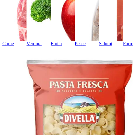
Carne
Verdura
Frutta
Pesce
Salumi
Forma