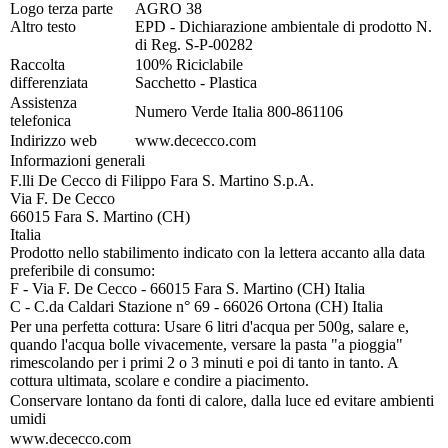
Logo terza parte
AGRO 38
Altro testo
EPD - Dichiarazione ambientale di prodotto N.
di Reg. S-P-00282
Raccolta
100% Riciclabile
differenziata
Sacchetto - Plastica
Assistenza
Numero Verde Italia 800-861106
telefonica
Indirizzo web
www.dececco.com
Informazioni generali
F.lli De Cecco di Filippo Fara S. Martino S.p.A.
Via F. De Cecco
66015 Fara S. Martino (CH)
Italia
Prodotto nello stabilimento indicato con la lettera accanto alla data
preferibile di consumo:
F - Via F. De Cecco - 66015 Fara S. Martino (CH) Italia
C - C.da Caldari Stazione n° 69 - 66026 Ortona (CH) Italia
Per una perfetta cottura: Usare 6 litri d'acqua per 500g, salare e,
quando l'acqua bolle vivacemente, versare la pasta "a pioggia"
rimescolando per i primi 2 o 3 minuti e poi di tanto in tanto. A
cottura ultimata, scolare e condire a piacimento.
Conservare lontano da fonti di calore, dalla luce ed evitare ambienti
umidi
www.dececco.com