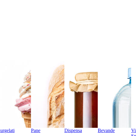
urgelati
Pane
Dispensa
Bevande
Vi
Sp