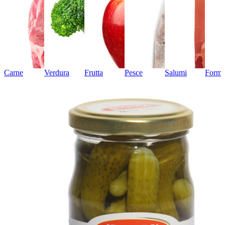
Carne
Verdura
Frutta
Pesce
Salumi
Forma