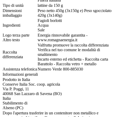
Filiera italiana
Tipo di unità
lattine da 150 g
Dimensioni
Peso netto 450g (3x150g e) Peso sgocciolato
imballaggio
420g (3x140g)
Fagioli borlotti
Ingredienti
Acqua
Sale
Logo terza parte
Energia rinnovabile garantita -
Altro testo
www.romagnaenergia.it
Valfrutta promuove la raccolta differenziata
Verifica nel tuo comune le modalità di
Raccolta
smaltimento
differenziata
Incarto esterno ed etichetta - Raccolta carta
Barattolo - Raccolta vetro + metallo
Assistenza telefonica
Numero Verde 800-885030
Informazioni generali
Prodotto in Italia
Conserve Italia Soc. coop. agricola
Via P. Poggi, 11
40068 San Lazzaro di Savena (BO)
Italia
Stabilimento di
Alseno (PC)
Dopo l'apertura trasferire in un contenitore non metallico e