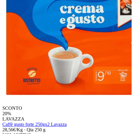
SCONTO
20%
LAVAZZA
Caffè gusto forte 250gx2 Lavazza
28,56€/Kg
·
Qta 250 g