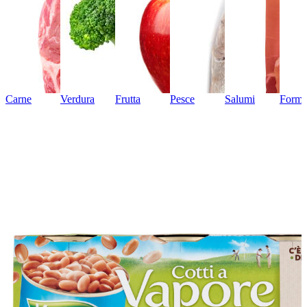
Carne
Verdura
Frutta
Pesce
Salumi
Forma