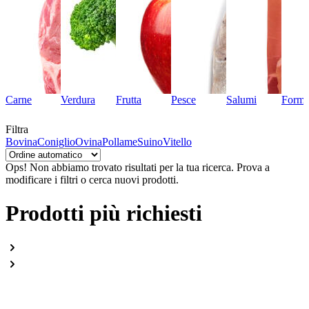
Carne
Verdura
Frutta
Pesce
Salumi
Forma
Filtra
Bovina
Coniglio
Ovina
Pollame
Suino
Vitello
Ops! Non abbiamo trovato risultati per la tua ricerca.
Prova a
modificare i filtri o cerca nuovi prodotti.
Prodotti più richiesti